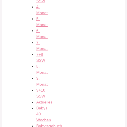
SSW
4.
Monat
5.
Monat
6.
Monat
7.
Monat
7+8
SSW
8.
Monat
9.
Monat
9+10
SSW
Aktuelles
Babys
40
Wochen
Babytagebuch