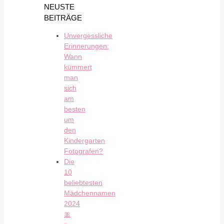
NEUSTE
BEITRÄGE
Unvergessliche
Erinnerungen:
Wann
kümmert
man
sich
am
besten
um
den
Kindergarten
Fotografen?
Die
10
beliebtesten
Mädchennamen
2024
🎀