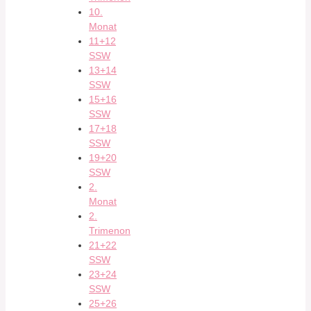
10.
Monat
11+12
SSW
13+14
SSW
15+16
SSW
17+18
SSW
19+20
SSW
2.
Monat
2.
Trimenon
21+22
SSW
23+24
SSW
25+26