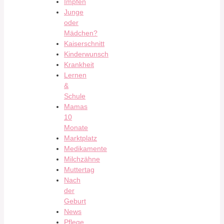
Impfen
Junge
oder
Mädchen?
Kaiserschnitt
Kinderwunsch
Krankheit
Lernen
&
Schule
Mamas
10
Monate
Marktplatz
Medikamente
Milchzähne
Muttertag
Nach
der
Geburt
News
Pflege