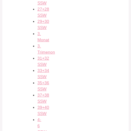
SSW
27+28
SSW
29+30
SSW
3.
Monat
3.
Trimenon
31+32
SSW
33+34
SSW
35+36
SSW
37+38
SSW
39+40
SSW
4-
6