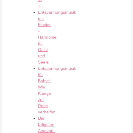
✨
Entspannungsmusik
mit
Klavier
–
Harmonie
für
Geist
und
Seele
Entspannungsmusik
für
Babys:
Wie
Klänge
zur
Ruhe
verhelfen
Die
billigsten
Amazon-