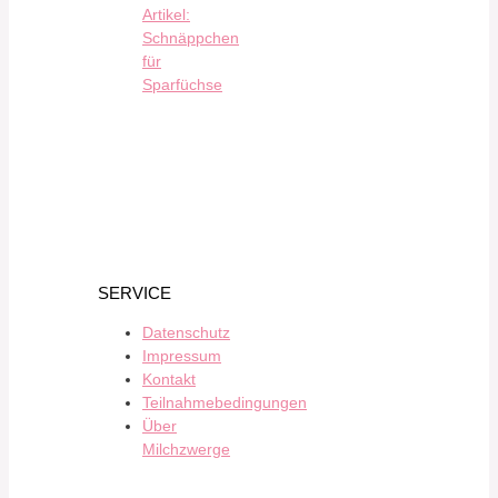
Artikel:
Schnäppchen
für
Sparfüchse
SERVICE
Datenschutz
Impressum
Kontakt
Teilnahmebedingungen
Über
Milchzwerge