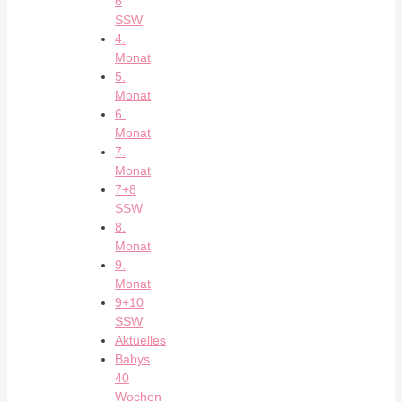
6
SSW
4.
Monat
5.
Monat
6.
Monat
7.
Monat
7+8
SSW
8.
Monat
9.
Monat
9+10
SSW
Aktuelles
Babys
40
Wochen