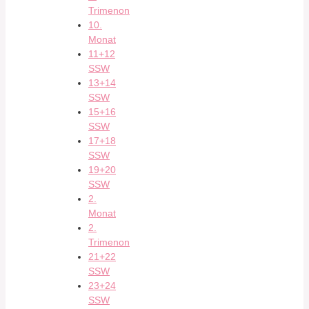
Trimenon
10.
Monat
11+12
SSW
13+14
SSW
15+16
SSW
17+18
SSW
19+20
SSW
2.
Monat
2.
Trimenon
21+22
SSW
23+24
SSW