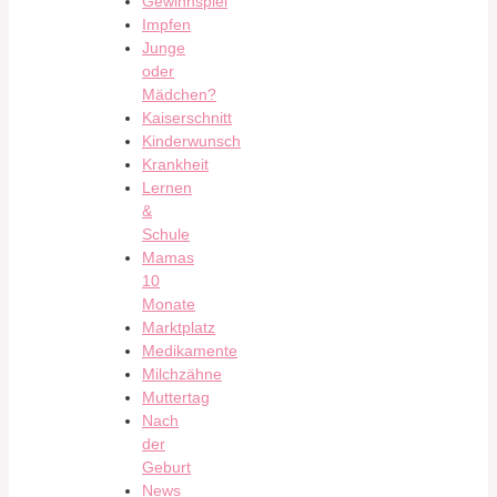
Gewinnspiel
Impfen
Junge
oder
Mädchen?
Kaiserschnitt
Kinderwunsch
Krankheit
Lernen
&
Schule
Mamas
10
Monate
Marktplatz
Medikamente
Milchzähne
Muttertag
Nach
der
Geburt
News