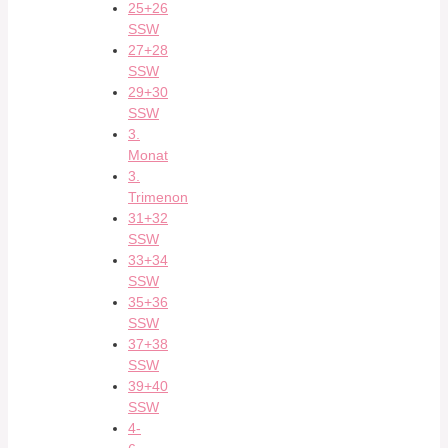
25+26
SSW
27+28
SSW
29+30
SSW
3.
Monat
3.
Trimenon
31+32
SSW
33+34
SSW
35+36
SSW
37+38
SSW
39+40
SSW
4-