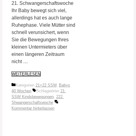
21. Schwangerschaftswoche
Ihr Baby bewegt sich viel,
allerdings hat es auch lange
Ruhephase. Viele Mütter sind
schnell verunsichert, wenn
Sie die Bewegungen Ihres
kleinen Untermieters über
einen längeren Zeitraum
nicht …
WEITERLESEN
Kategorien
21+22 SSW
,
Babys
40 Wochen
Schlagwörter
21.
SSW Kindsbewegungen
,
222.
Shwangerschaftswoche
Kommentar hinterlassen