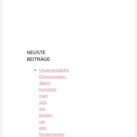
NEUSTE
BEITRÄGE
Unvergessliche
Erinnerungen:
Wann
kümmert
man
sich
am
besten
um
den
Kindergarten