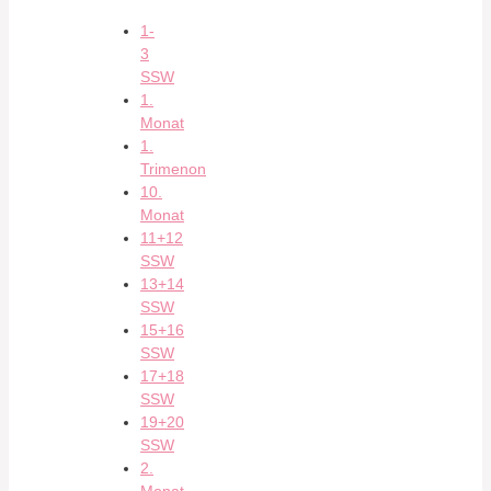
1-
3
SSW
1.
Monat
1.
Trimenon
10.
Monat
11+12
SSW
13+14
SSW
15+16
SSW
17+18
SSW
19+20
SSW
2.