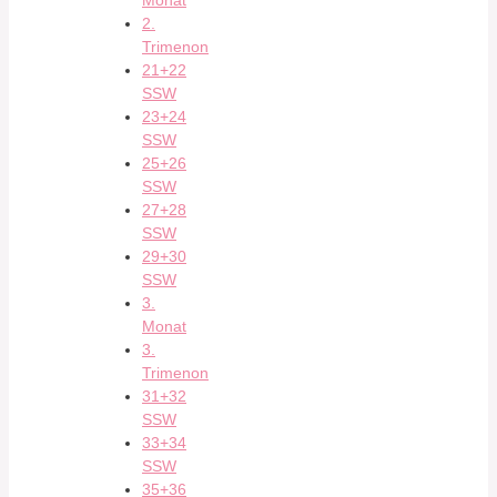
Monat
2.
Trimenon
21+22
SSW
23+24
SSW
25+26
SSW
27+28
SSW
29+30
SSW
3.
Monat
3.
Trimenon
31+32
SSW
33+34
SSW
35+36