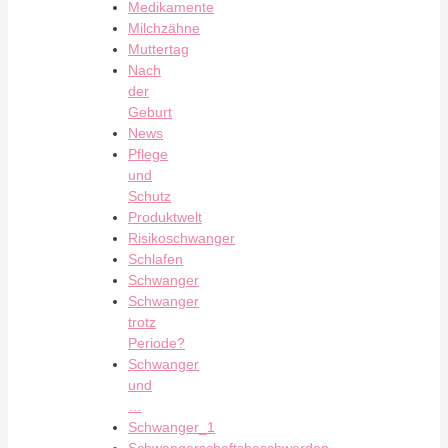
Medikamente
Milchzähne
Muttertag
Nach
der
Geburt
News
Pflege
und
Schutz
Produktwelt
Risikoschwanger
Schlafen
Schwanger
Schwanger
trotz
Periode?
Schwanger
und
…
Schwanger_1