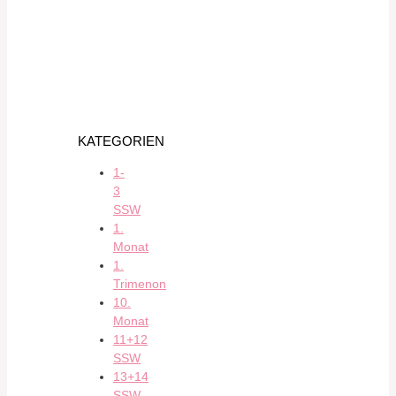
KATEGORIEN
1-
3
SSW
1.
Monat
1.
Trimenon
10.
Monat
11+12
SSW
13+14
SSW