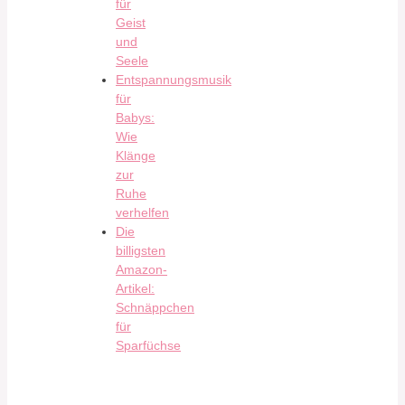
für
Geist
und
Seele
Entspannungsmusik
für
Babys:
Wie
Klänge
zur
Ruhe
verhelfen
Die
billigsten
Amazon-
Artikel:
Schnäppchen
für
Sparfüchse