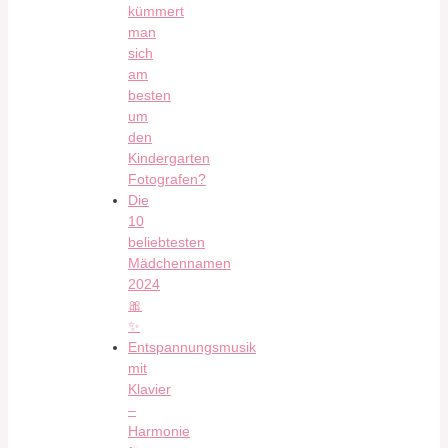
kümmert
man
sich
am
besten
um
den
Kindergarten
Fotografen?
Die
10
beliebtesten
Mädchennamen
2024
🎀
✨
Entspannungsmusik
mit
Klavier
–
Harmonie