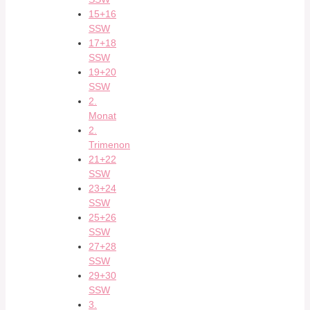
15+16
SSW
17+18
SSW
19+20
SSW
2.
Monat
2.
Trimenon
21+22
SSW
23+24
SSW
25+26
SSW
27+28
SSW
29+30
SSW
3.