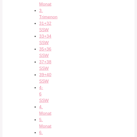
Monat
3.
Trimenon
31+32
SSW
33+34
SSW
35+36
SSW
37+38
SSW
39+40
SSW
4-
6
SSW
4.
Monat
5.
Monat
6.