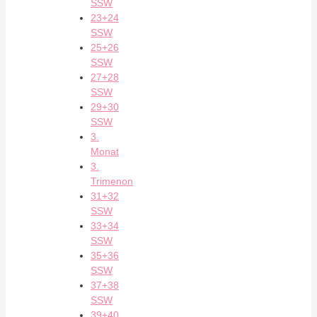
SSW
23+24
SSW
25+26
SSW
27+28
SSW
29+30
SSW
3.
Monat
3.
Trimenon
31+32
SSW
33+34
SSW
35+36
SSW
37+38
SSW
39+40