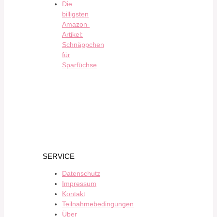
Die
billigsten
Amazon-
Artikel:
Schnäppchen
für
Sparfüchse
SERVICE
Datenschutz
Impressum
Kontakt
Teilnahmebedingungen
Über