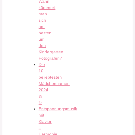
Wann
kümmert
man
sich
am
besten
um
den
Kindergarten
Fotografen?
Die
10
beliebtesten
Mädchennamen
2024
🎀
✨
Entspannungsmusik
mit
Klavier
–
Harmonie