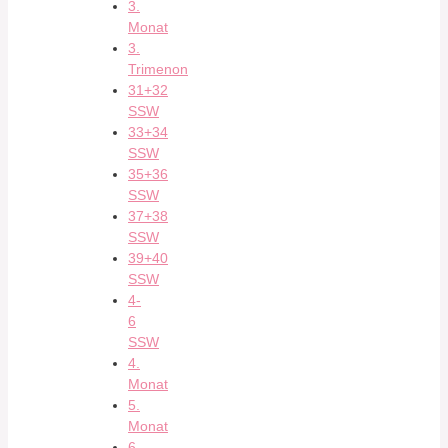
3.
Monat
3.
Trimenon
31+32
SSW
33+34
SSW
35+36
SSW
37+38
SSW
39+40
SSW
4-
6
SSW
4.
Monat
5.
Monat
6.