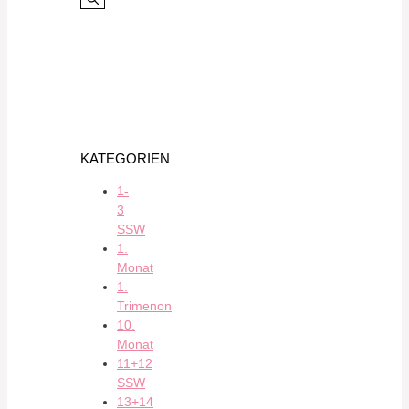
KATEGORIEN
1-
3
SSW
1.
Monat
1.
Trimenon
10.
Monat
11+12
SSW
13+14