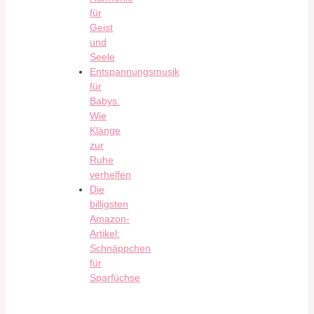
für
Geist
und
Seele
Entspannungsmusik
für
Babys:
Wie
Klänge
zur
Ruhe
verhelfen
Die
billigsten
Amazon-
Artikel:
Schnäppchen
für
Sparfüchse