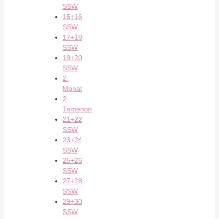
SSW
15+16
SSW
17+18
SSW
19+20
SSW
2.
Monat
2.
Trimenon
21+22
SSW
23+24
SSW
25+26
SSW
27+28
SSW
29+30
SSW