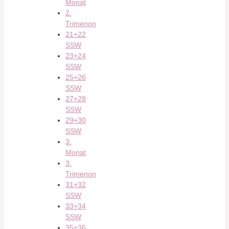
Monat
2.
Trimenon
21+22
SSW
23+24
SSW
25+26
SSW
27+28
SSW
29+30
SSW
3.
Monat
3.
Trimenon
31+32
SSW
33+34
SSW
35+36