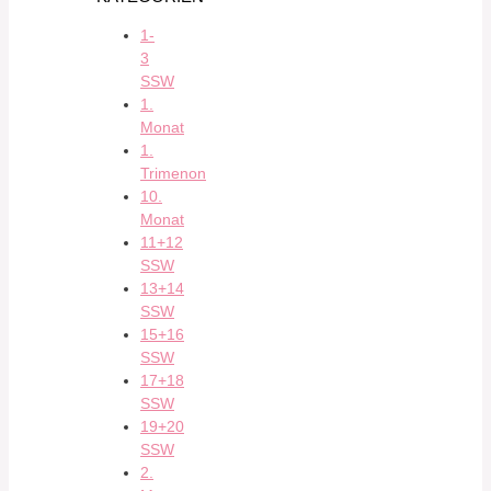
1-
3
SSW
1.
Monat
1.
Trimenon
10.
Monat
11+12
SSW
13+14
SSW
15+16
SSW
17+18
SSW
19+20
SSW
2.