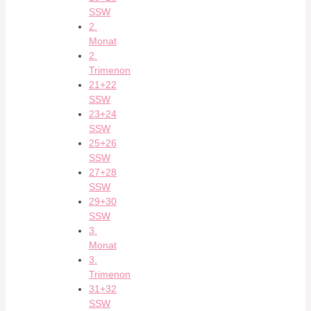
SSW
2.
Monat
2.
Trimenon
21+22
SSW
23+24
SSW
25+26
SSW
27+28
SSW
29+30
SSW
3.
Monat
3.
Trimenon
31+32
SSW