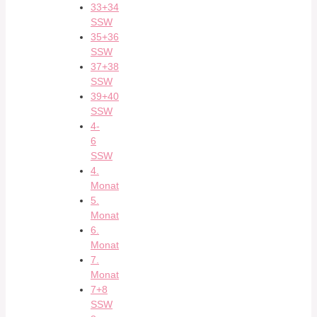
33+34
SSW
35+36
SSW
37+38
SSW
39+40
SSW
4-
6
SSW
4.
Monat
5.
Monat
6.
Monat
7.
Monat
7+8
SSW