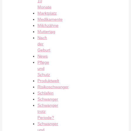
10
Monate
Marktplatz
Medikamente
Milchzähne
Muttertag
Nach
der
Geburt
News
Pflege
und
Schutz
Produktwelt
Risikoschwanger
Schlafen
Schwanger
Schwanger
trotz
Periode?
Schwanger
und