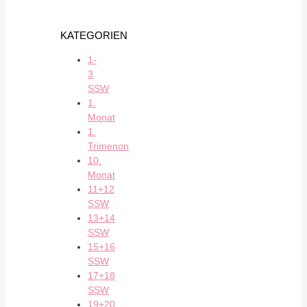
KATEGORIEN
1-
3
SSW
1.
Monat
1.
Trimenon
10.
Monat
11+12
SSW
13+14
SSW
15+16
SSW
17+18
SSW
19+20