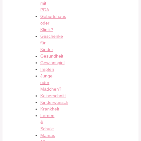
mit
PDA
Geburtshaus
oder
Klinik?
Geschenke
für
Kinder
Gesundheit
Gewinnspiel
Impfen
Junge
oder
Mädchen?
Kaiserschnitt
Kinderwunsch
Krankheit
Lernen
&
Schule
Mamas