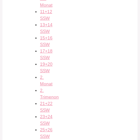
Monat
11+12
SSW
13+14
SSW
15+16
SSW
17+18
SSW
19+20
SSW
2.
Monat
2.
Trimenon
21+22
SSW
23+24
SSW
25+26
SSW