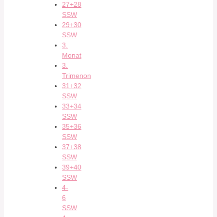
27+28
SSW
29+30
SSW
3.
Monat
3.
Trimenon
31+32
SSW
33+34
SSW
35+36
SSW
37+38
SSW
39+40
SSW
4-
6
SSW