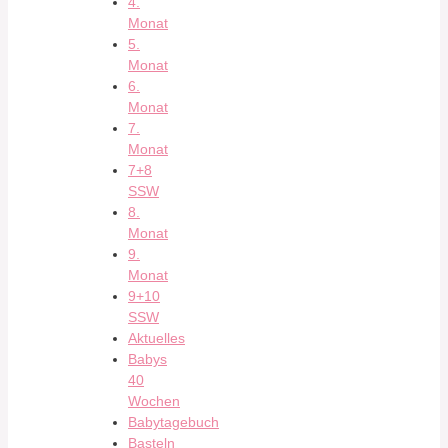
4.
Monat
5.
Monat
6.
Monat
7.
Monat
7+8
SSW
8.
Monat
9.
Monat
9+10
SSW
Aktuelles
Babys
40
Wochen
Babytagebuch
Basteln