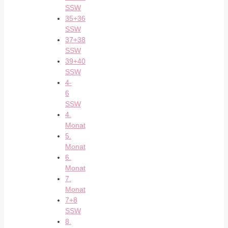
SSW
35+36
SSW
37+38
SSW
39+40
SSW
4-
6
SSW
4.
Monat
5.
Monat
6.
Monat
7.
Monat
7+8
SSW
8.