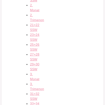
SSW
2.
Monat
2.
Trimenon
21+22
SSW
23+24
SSW
25+26
SSW
27+28
SSW
29+30
SSW
3.
Monat
3.
Trimenon
31+32
SSW
33+34