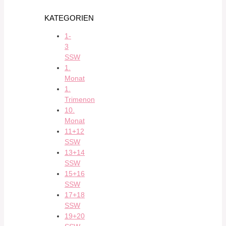
KATEGORIEN
1-
3
SSW
1.
Monat
1.
Trimenon
10.
Monat
11+12
SSW
13+14
SSW
15+16
SSW
17+18
SSW
19+20