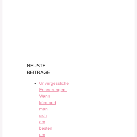
NEUSTE
BEITRÄGE
Unvergessliche
Erinnerungen:
Wann
kümmert
man
sich
am
besten
um