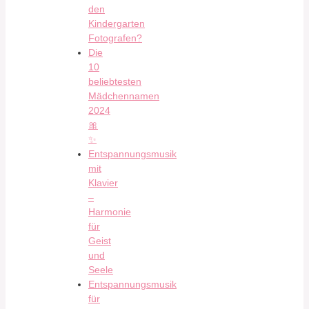
den
Kindergarten
Fotografen?
Die
10
beliebtesten
Mädchennamen
2024
🎀
✨
Entspannungsmusik
mit
Klavier
–
Harmonie
für
Geist
und
Seele
Entspannungsmusik
für