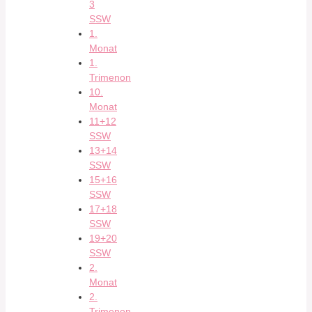
3
SSW
1.
Monat
1.
Trimenon
10.
Monat
11+12
SSW
13+14
SSW
15+16
SSW
17+18
SSW
19+20
SSW
2.
Monat
2.
Trimenon