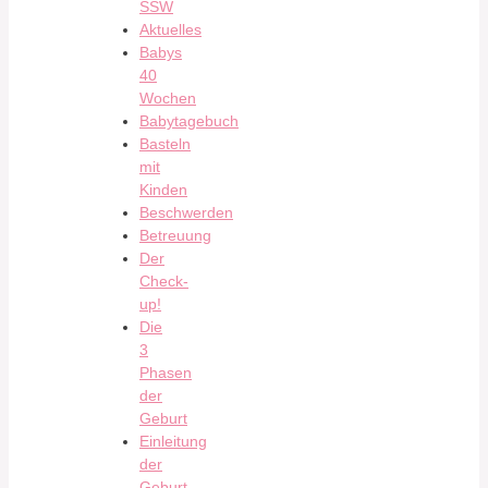
SSW
Aktuelles
Babys
40
Wochen
Babytagebuch
Basteln
mit
Kinden
Beschwerden
Betreuung
Der
Check-
up!
Die
3
Phasen
der
Geburt
Einleitung
der
Geburt