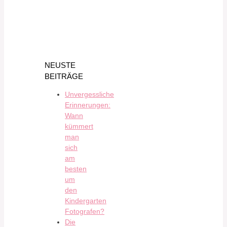
NEUSTE
BEITRÄGE
Unvergessliche
Erinnerungen:
Wann
kümmert
man
sich
am
besten
um
den
Kindergarten
Fotografen?
Die