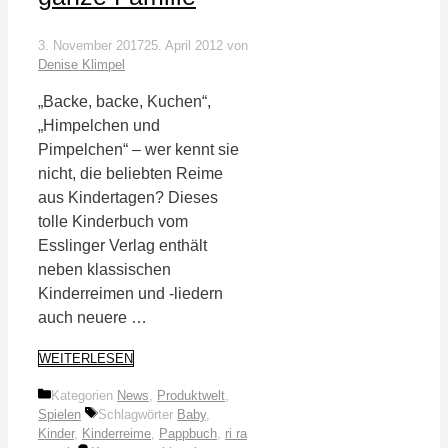
3. November 2017
25. April 2012
von
Denise Klimpel
„Backe, backe, Kuchen“,
„Himpelchen und
Pimpelchen“ – wer kennt sie
nicht, die beliebten Reime
aus Kindertagen? Dieses
tolle Kinderbuch vom
Esslinger Verlag enthält
neben klassischen
Kinderreimen und -liedern
auch neuere …
WEITERLESEN
Kategorien
News
,
Produktwelt
,
Spielen
Schlagwörter
Baby
,
Kinder
,
Kinderreime
,
Pappbuch
,
ri ra