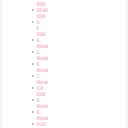
SSW
39+40
SSW
4-
6
SSW
4.
Monat
5.
Monat
6.
Monat
7.
Monat
7+8
SSW
8.
Monat
9.
Monat
9+10