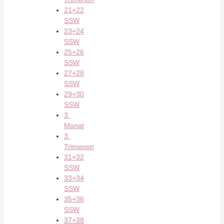
21+22
SSW
23+24
SSW
25+26
SSW
27+28
SSW
29+30
SSW
3.
Monat
3.
Trimenon
31+32
SSW
33+34
SSW
35+36
SSW
37+38