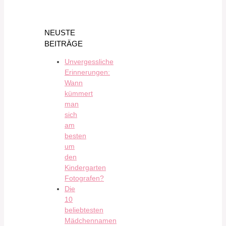
NEUSTE
BEITRÄGE
Unvergessliche
Erinnerungen:
Wann
kümmert
man
sich
am
besten
um
den
Kindergarten
Fotografen?
Die
10
beliebtesten
Mädchennamen