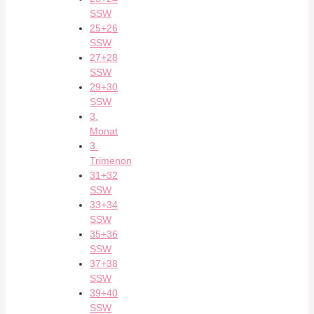
SSW
25+26
SSW
27+28
SSW
29+30
SSW
3.
Monat
3.
Trimenon
31+32
SSW
33+34
SSW
35+36
SSW
37+38
SSW
39+40
SSW