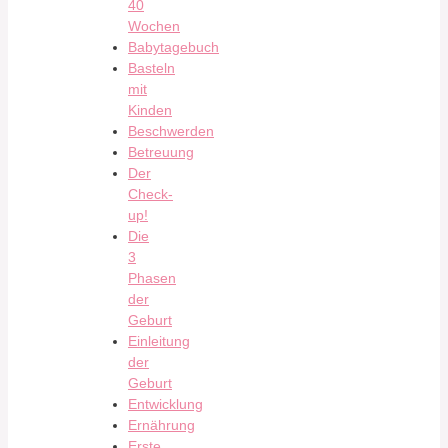
40
Wochen
Babytagebuch
Basteln
mit
Kinden
Beschwerden
Betreuung
Der
Check-
up!
Die
3
Phasen
der
Geburt
Einleitung
der
Geburt
Entwicklung
Ernährung
Erste