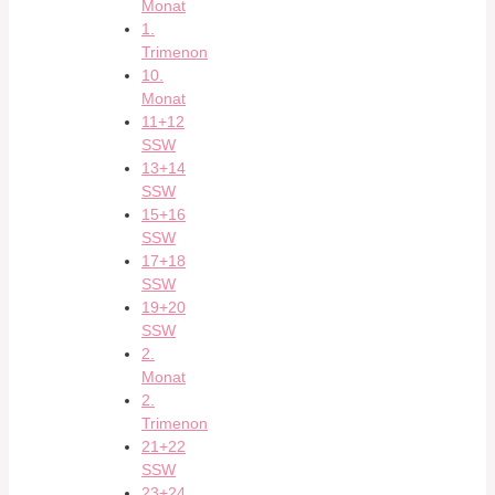
Monat
1.
Trimenon
10.
Monat
11+12
SSW
13+14
SSW
15+16
SSW
17+18
SSW
19+20
SSW
2.
Monat
2.
Trimenon
21+22
SSW
23+24