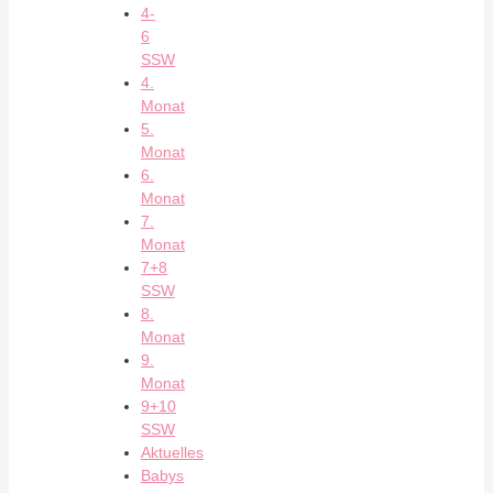
4-
6
SSW
4.
Monat
5.
Monat
6.
Monat
7.
Monat
7+8
SSW
8.
Monat
9.
Monat
9+10
SSW
Aktuelles
Babys