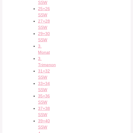
SSW
25+26
SSW
27+28
SSW
29+30
SSW
3.
Monat
3.
Trimenon
31+32
SSW
33+34
SSW
35+36
SSW
37+38
SSW
39+40
SSW