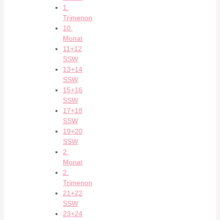
1.
Trimenon
10.
Monat
11+12
SSW
13+14
SSW
15+16
SSW
17+18
SSW
19+20
SSW
2.
Monat
2.
Trimenon
21+22
SSW
23+24