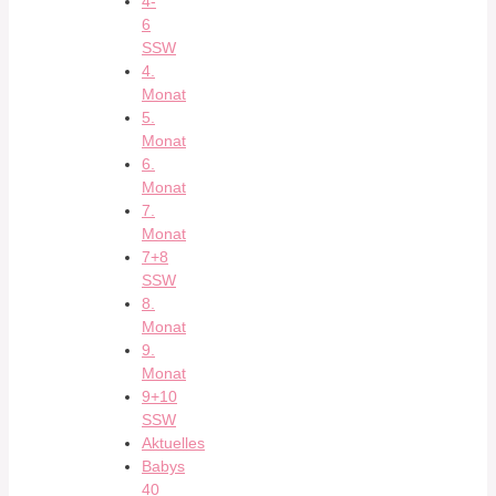
4-
6
SSW
4.
Monat
5.
Monat
6.
Monat
7.
Monat
7+8
SSW
8.
Monat
9.
Monat
9+10
SSW
Aktuelles
Babys
40