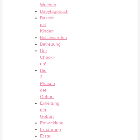
Wochen
Babytagebuch
Basteln
mit
Kinden
Beschwerden
Betreuung
Der
Check-
up!
Die
3
Phasen
der
Geburt
Einleitung
der
Geburt
Entwicklung
Ernährung
Erste