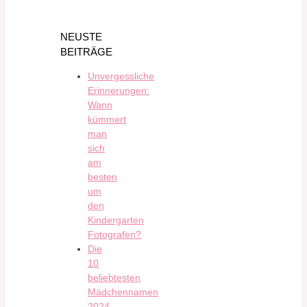
NEUSTE
BEITRÄGE
Unvergessliche
Erinnerungen:
Wann
kümmert
man
sich
am
besten
um
den
Kindergarten
Fotografen?
Die
10
beliebtesten
Mädchennamen
2024