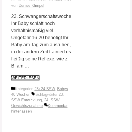
von
Denise Klimpel
23. Schwangerschaftswoche
Ihr Baby schläft noch
verhältnismäßig viel.
Ungefähr 16-20 benötigt Ihr
Baby am Tag zum ausruhen,
in der andern Zeit trainiert es
fleißig seine Reflexe, wie z.
B. am …
WEITERLESEN
Kategorien
23+24 SSW
,
Babys
40 Wochen
Schlagwörter
23.
SSW Entwicklung
,
24. SSW
Gewichtszunahme
Kommentar
hinterlassen