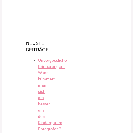
NEUSTE
BEITRÄGE
Unvergessliche
Erinnerungen:
Wann
kümmert
man
sich
am
besten
um
den
Kindergarten
Fotografen?