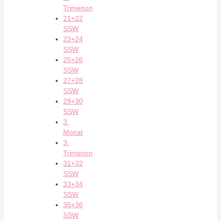
Trimenon
21+22
SSW
23+24
SSW
25+26
SSW
27+28
SSW
29+30
SSW
3.
Monat
3.
Trimenon
31+32
SSW
33+34
SSW
35+36
SSW