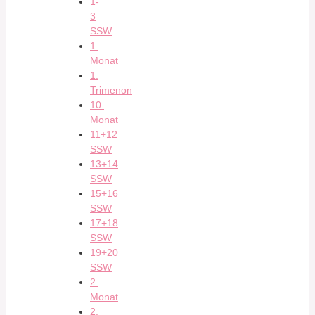
1-
3
SSW
1.
Monat
1.
Trimenon
10.
Monat
11+12
SSW
13+14
SSW
15+16
SSW
17+18
SSW
19+20
SSW
2.
Monat
2.