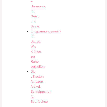
–
Harmonie
für
Geist
und
Seele
Entspannungsmusik
für
Babys:
Wie
Klänge
zur
Ruhe
verhelfen
Die
billigsten
Amazon-
Artikel:
Schnäppchen
für
Sparfüchse