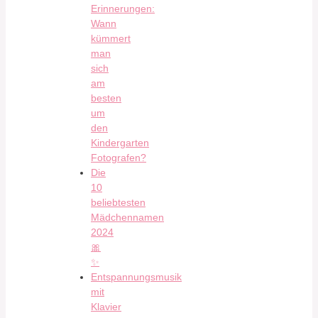
Erinnerungen:
Wann
kümmert
man
sich
am
besten
um
den
Kindergarten
Fotografen?
Die
10
beliebtesten
Mädchennamen
2024
🎀
✨
Entspannungsmusik
mit
Klavier