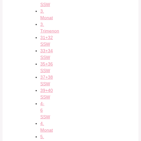
SSW
3.
Monat
3.
Trimenon
31+32
SSW
33+34
SSW
35+36
SSW
37+38
SSW
39+40
SSW
4-
6
SSW
4.
Monat
5.