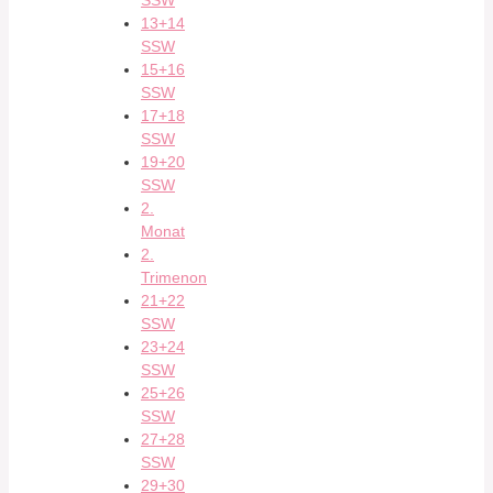
SSW
13+14
SSW
15+16
SSW
17+18
SSW
19+20
SSW
2.
Monat
2.
Trimenon
21+22
SSW
23+24
SSW
25+26
SSW
27+28
SSW
29+30