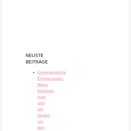
NEUSTE
BEITRÄGE
Unvergessliche
Erinnerungen:
Wann
kümmert
man
sich
am
besten
um
den