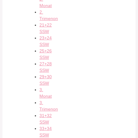
Monat
2.
Trimenon
21+22
SSW
23+24
SSW
25+26
SSW
27+28
SSW
29+30
SSW
3.
Monat
3.
Trimenon
31+32
SSW
33+34
SSW