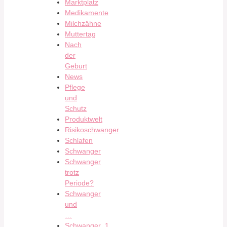
Marktplatz
Medikamente
Milchzähne
Muttertag
Nach
der
Geburt
News
Pflege
und
Schutz
Produktwelt
Risikoschwanger
Schlafen
Schwanger
Schwanger
trotz
Periode?
Schwanger
und
…
Schwanger_1