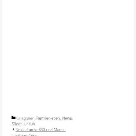
Kategorien
Familienleben
,
News
,
Slider
,
Urlaub
Nokia Lumia 630 und Mamis
Lieblings-Apps