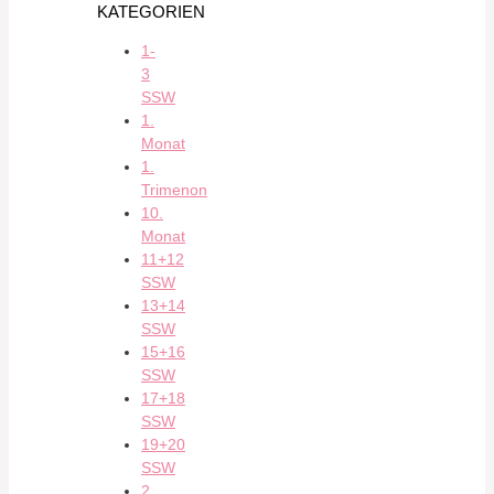
KATEGORIEN
1-
3
SSW
1.
Monat
1.
Trimenon
10.
Monat
11+12
SSW
13+14
SSW
15+16
SSW
17+18
SSW
19+20
SSW
2.