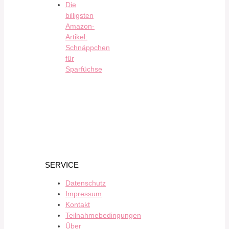
Die
billigsten
Amazon-
Artikel:
Schnäppchen
für
Sparfüchse
SERVICE
Datenschutz
Impressum
Kontakt
Teilnahmebedingungen
Über