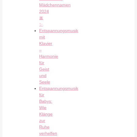
Mädchennamen
2024
🎀
✨
Entspannungsmusik
mit
Klavier
–
Harmonie
für
Geist
und
Seele
Entspannungsmusik
für
Babys:
Wie
Klänge
zur
Ruhe
verhelfen