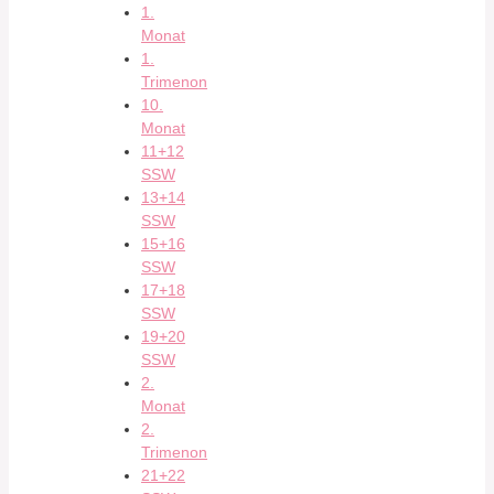
1.
Monat
1.
Trimenon
10.
Monat
11+12
SSW
13+14
SSW
15+16
SSW
17+18
SSW
19+20
SSW
2.
Monat
2.
Trimenon
21+22