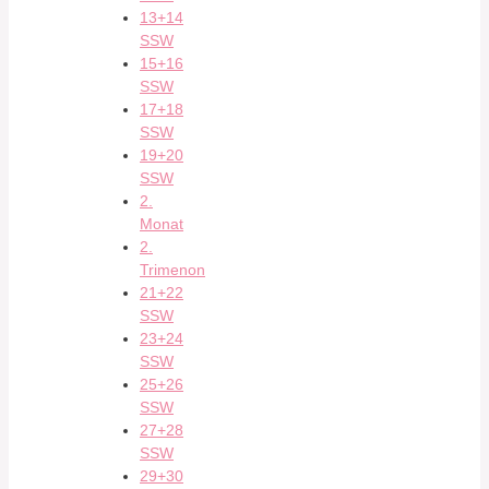
13+14
SSW
15+16
SSW
17+18
SSW
19+20
SSW
2.
Monat
2.
Trimenon
21+22
SSW
23+24
SSW
25+26
SSW
27+28
SSW
29+30