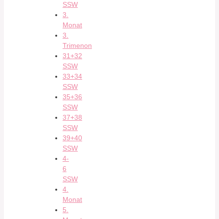
SSW
3.
Monat
3.
Trimenon
31+32
SSW
33+34
SSW
35+36
SSW
37+38
SSW
39+40
SSW
4-
6
SSW
4.
Monat
5.