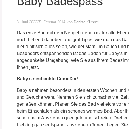
Baby Badespass
3. Juni 2022
25. Februar 2014
von
Denise Klimpel
Das erste Bad mit dem Neugeborenen ist für alle Elte
noch helfend daneben und gibt Tipps, wie man das Ba
hier fühlt sich alles so an, wie bei Mami im Bauch und n
Besonders entspannenden ist das Baden für Baby’s in e
abgedunkelte Umgebung. Wie Sie aus Ihrem Badezimm
Ihnen jetzt.
Baby’s sind echte Genießer!
Baby’s nehmen besonders in den ersten Wochen und 
und Gerüche wahr. Nehmen Sie sich zunächst viel Zeit 
genießen können. Planen Sie das Bad vielleicht vor eine
beim Einschlafen als ein schönes warmes Bad. Aber Ihr
schon beim Ausziehen quengeln und schreien. Drehen 
Liebling ganz entspannt ausziehen können. Legen Sie 