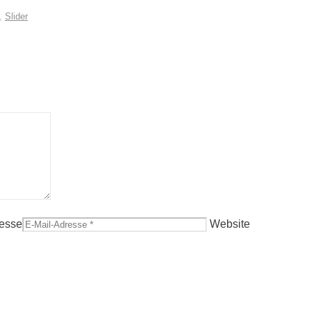
,
Slider
resse
Website