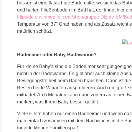
besser ist eine flauschige Badematte, wo sich das Ba
und harten Fließenboden im Bad hat, der findet hier 
http://de.erwinmueller.com/shop/gruppe-DE-de-EM/Ba
Temperatur von 37° Grad haben und als Zusatz reicht e
natürlich schützt.
Badeeimer oder Baby-Badewanne?
Für kleine Baby’s sind die Badeeimer sehr gut geeign
nicht in der Badewanne. Es gibt aber auch kleine Ausn
Bewegungsfreiheit beim Baden brauchen. Dann ist di
Besten beide Varianten ausprobieren. Auch die groß
mitbadet. Ab 6 Monaten kann dann zudem auf einen Ba
merken, was Ihrem Baby besser gefällt.
Viele Eltern haben nur einen Badeeimer und wenn das 
man einfach zusammen mit dem Nachwuchs in die Bade
für jede Menge Familienspaß!