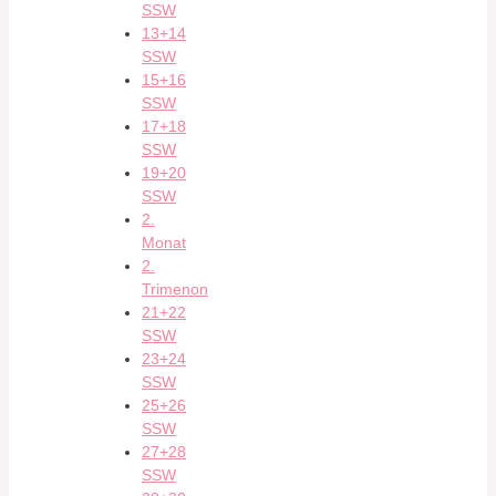
SSW
13+14
SSW
15+16
SSW
17+18
SSW
19+20
SSW
2.
Monat
2.
Trimenon
21+22
SSW
23+24
SSW
25+26
SSW
27+28
SSW