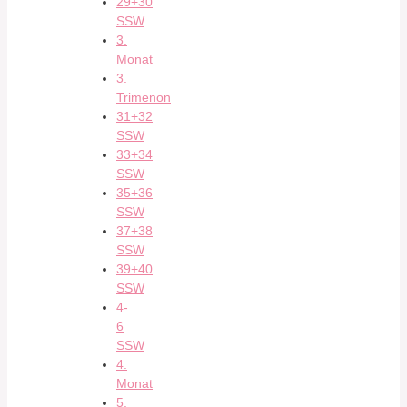
29+30
SSW
3.
Monat
3.
Trimenon
31+32
SSW
33+34
SSW
35+36
SSW
37+38
SSW
39+40
SSW
4-
6
SSW
4.
Monat
5.