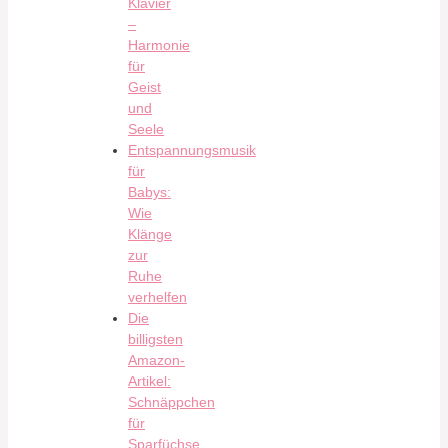
Klavier
–
Harmonie
für
Geist
und
Seele
Entspannungsmusik
für
Babys:
Wie
Klänge
zur
Ruhe
verhelfen
Die
billigsten
Amazon-
Artikel:
Schnäppchen
für
Sparfüchse