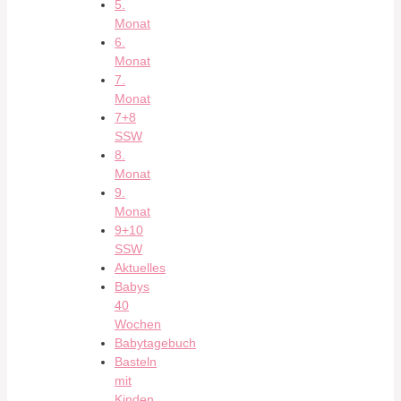
5.
Monat
6.
Monat
7.
Monat
7+8
SSW
8.
Monat
9.
Monat
9+10
SSW
Aktuelles
Babys
40
Wochen
Babytagebuch
Basteln
mit
Kinden