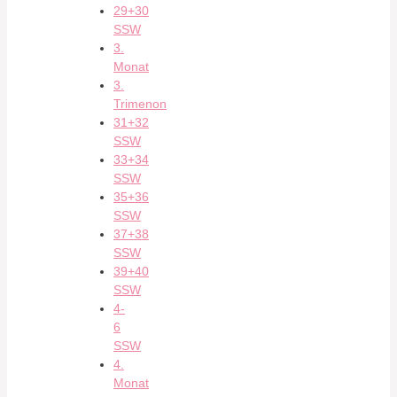
29+30
SSW
3.
Monat
3.
Trimenon
31+32
SSW
33+34
SSW
35+36
SSW
37+38
SSW
39+40
SSW
4-
6
SSW
4.
Monat