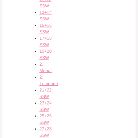
SSW
13+14
SSW
15+16
SSW
17+18
SSW
19+20
SSW
2.
Monat
2.
Trimenon
21+22
SSW
23+24
SSW
25+26
SSW
27+28
SSW