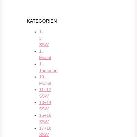
KATEGORIEN
1-
3
SSW
1.
Monat
1.
Trimenon
10.
Monat
11+12
SSW
13+14
SSW
15+16
SSW
17+18
SSW