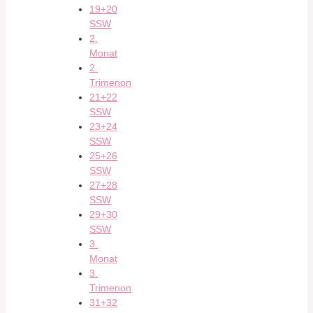
19+20
SSW
2.
Monat
2.
Trimenon
21+22
SSW
23+24
SSW
25+26
SSW
27+28
SSW
29+30
SSW
3.
Monat
3.
Trimenon
31+32