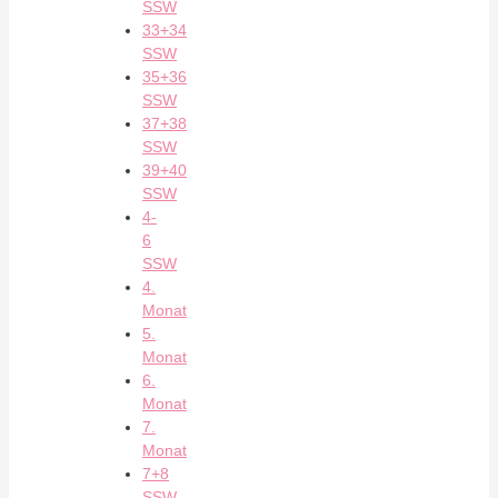
SSW
33+34
SSW
35+36
SSW
37+38
SSW
39+40
SSW
4-
6
SSW
4.
Monat
5.
Monat
6.
Monat
7.
Monat
7+8
SSW