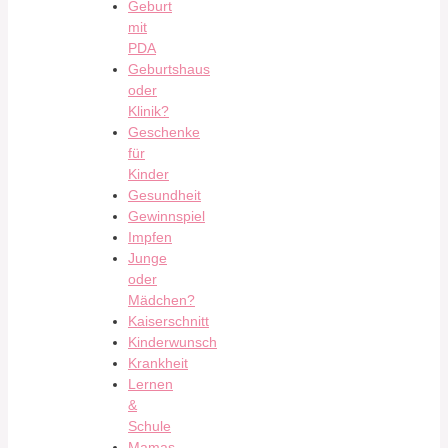
Geburt
mit
PDA
Geburtshaus
oder
Klinik?
Geschenke
für
Kinder
Gesundheit
Gewinnspiel
Impfen
Junge
oder
Mädchen?
Kaiserschnitt
Kinderwunsch
Krankheit
Lernen
&
Schule
Mamas