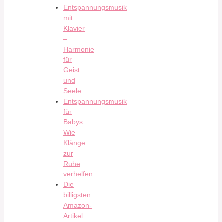
Entspannungsmusik
mit
Klavier
–
Harmonie
für
Geist
und
Seele
Entspannungsmusik
für
Babys:
Wie
Klänge
zur
Ruhe
verhelfen
Die
billigsten
Amazon-
Artikel: