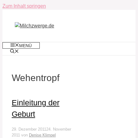
Zum Inhalt springen
MENÜ
Wehentropf
Einleitung der
Geburt
29. Dezember 2011
24. November
2011
von
Denise Klimpel