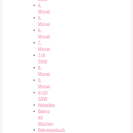
4.
Monat
5.
Monat
6.
Monat
7.
Monat
7+8
SSW
8.
Monat
9.
Monat
9+10
SSW
Aktuelles
Babys
40
Wochen
Babytagebuch