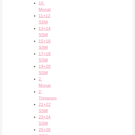
10.
Monat
11+12
SSW
13+14
SSW
15+16
SSW
17+18
SSW
19+20
SSW
2.
Monat
2.
Trimenon
21+22
SSW
23+24
SSW
25+26