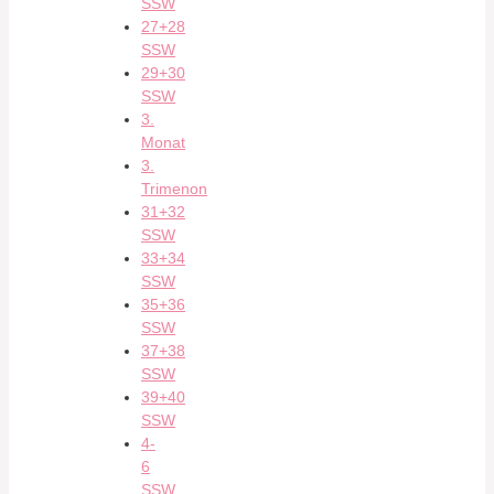
SSW
27+28
SSW
29+30
SSW
3.
Monat
3.
Trimenon
31+32
SSW
33+34
SSW
35+36
SSW
37+38
SSW
39+40
SSW
4-
6
SSW