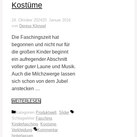
Kostüme
24. Oktober 2024
20. Januar 2016
von
Denise Klimpel
Die Faschingszeit hat
begonnen und nicht nur für
die großen Kinder beginnt
ein aufregender Abschnitt
voller guter Laune und Musik.
Auch die Milchzwerge lassen
sich schon von dem Jubel
anstecken …
WEITERLESEN
Kategorien
Produktwelt
,
Slider
Schlagwörter
Fasching
,
Kinderfasching
,
Kostüme
,
Verkleidung
Kommentar
hinterlassen