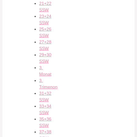
21+22
SSW
23+24
SSW
25+26
SSW
27+28
SSW
29+30
SSW
3.
Monat
3.
Trimenon
31+32
SSW
33+34
SSW
35+36
SSW
37+38