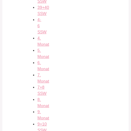
SSW
39+40
SSW
4-
6
SSW
4.
Monat
5.
Monat
6.
Monat
7.
Monat
7+8
SSW
8.
Monat
9.
Monat
9+10
SSW