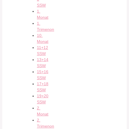
SSW
1.
Monat
1.
Trimenon
10.
Monat
11+12
SSW
13+14
SSW
15+16
SSW
17+18
SSW
19+20
SSW
2.
Monat
2.
Trimenon