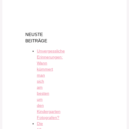
NEUSTE
BEITRÄGE
Unvergessliche
Erinnerungen:
Wann
kümmert
man
sich
am
besten
um
den
Kindergarten
Fotografen?
Die