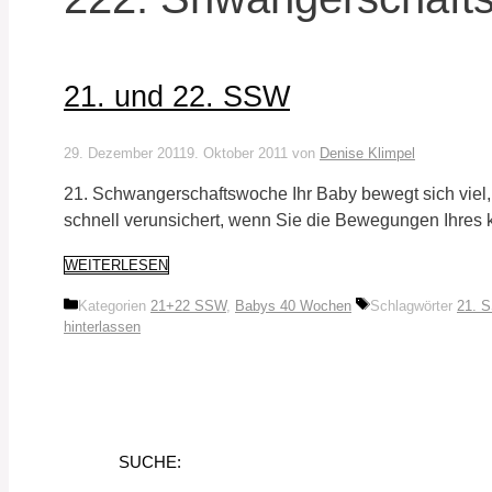
21. und 22. SSW
29. Dezember 2011
9. Oktober 2011
von
Denise Klimpel
21. Schwangerschaftswoche Ihr Baby bewegt sich viel, 
schnell verunsichert, wenn Sie die Bewegungen Ihres 
WEITERLESEN
Kategorien
21+22 SSW
,
Babys 40 Wochen
Schlagwörter
21. 
hinterlassen
SUCHE: