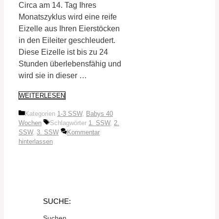
Circa am 14. Tag Ihres
Monatszyklus wird eine reife
Eizelle aus Ihren Eierstöcken
in den Eileiter geschleudert.
Diese Eizelle ist bis zu 24
Stunden überlebensfähig und
wird sie in dieser …
WEITERLESEN
Kategorien
1-3 SSW
,
Babys 40
Wochen
Schlagwörter
1. SSW
,
2.
SSW
,
3. SSW
Kommentar
hinterlassen
SUCHE:
Suchen