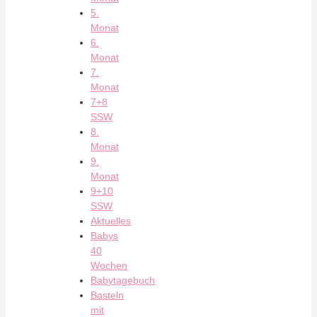
5.
Monat
6.
Monat
7.
Monat
7+8
SSW
8.
Monat
9.
Monat
9+10
SSW
Aktuelles
Babys
40
Wochen
Babytagebuch
Basteln
mit