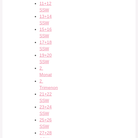
11+12
SSW
13+14
SSW
15+16
SSW
17+18
SSW
19+20
SSW
2.
Monat
2.
Trimenon
21+22
SSW
23+24
SSW
25+26
SSW
27+28