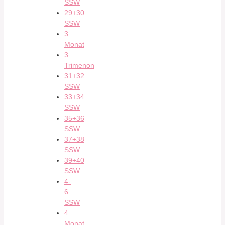
SSW
29+30
SSW
3.
Monat
3.
Trimenon
31+32
SSW
33+34
SSW
35+36
SSW
37+38
SSW
39+40
SSW
4-
6
SSW
4.
Monat