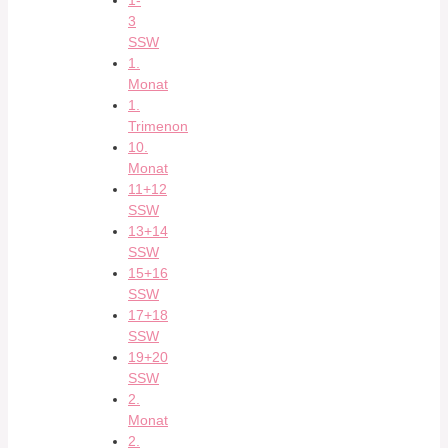
1-
3
SSW
1.
Monat
1.
Trimenon
10.
Monat
11+12
SSW
13+14
SSW
15+16
SSW
17+18
SSW
19+20
SSW
2.
Monat
2.