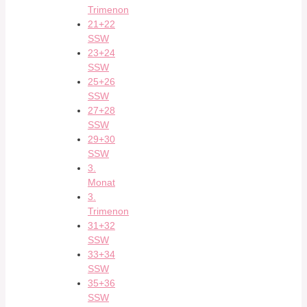
Trimenon
21+22
SSW
23+24
SSW
25+26
SSW
27+28
SSW
29+30
SSW
3.
Monat
3.
Trimenon
31+32
SSW
33+34
SSW
35+36
SSW