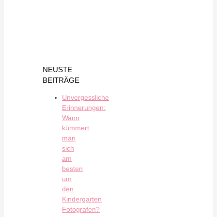
NEUSTE
BEITRÄGE
Unvergessliche
Erinnerungen:
Wann
kümmert
man
sich
am
besten
um
den
Kindergarten
Fotografen?