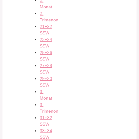
2.
Monat
2.
Trimenon
21+22
SSW
23+24
SSW
25+26
SSW
27+28
SSW
29+30
SSW
3.
Monat
3.
Trimenon
31+32
SSW
33+34
SSW