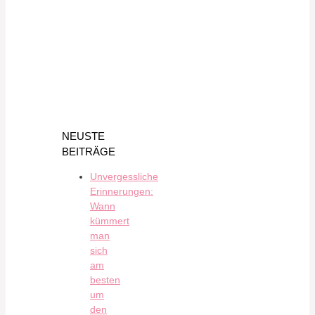
NEUSTE
BEITRÄGE
Unvergessliche
Erinnerungen:
Wann
kümmert
man
sich
am
besten
um
den