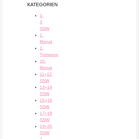
KATEGORIEN
1-
3
SSW
1.
Monat
1.
Trimenon
10.
Monat
11+12
SSW
13+14
SSW
15+16
SSW
17+18
SSW
19+20
SSW