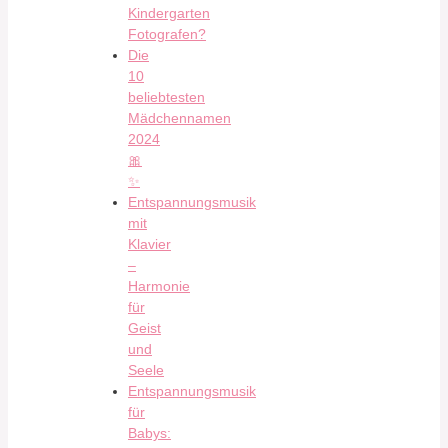
Kindergarten
Fotografen?
Die
10
beliebtesten
Mädchennamen
2024
🎀
✨
Entspannungsmusik
mit
Klavier
–
Harmonie
für
Geist
und
Seele
Entspannungsmusik
für
Babys: