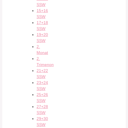
SSW
15+16
SSW
17+18
SSW
19+20
SSW
2.
Monat
2.
Trimenon
21+22
SSW
23+24
SSW
25+26
SSW
27+28
SSW
29+30
SSW