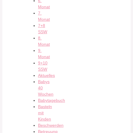
6.
Monat
7.
Monat
7+8
SSW
8.
Monat
9.
Monat
9+10
SSW
Aktuelles
Babys
40
Wochen
Babytagebuch
Basteln
mit
Kinden
Beschwerden
Betreuung