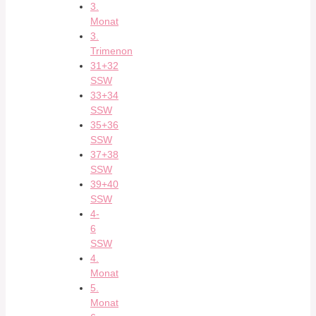
3.
Monat
3.
Trimenon
31+32
SSW
33+34
SSW
35+36
SSW
37+38
SSW
39+40
SSW
4-
6
SSW
4.
Monat
5.
Monat